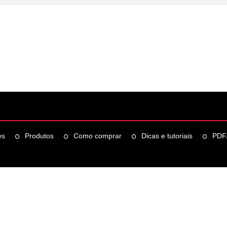
es
Produtos
Como comprar
Dicas e tutoriais
PDF